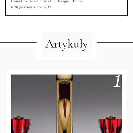
DomyLuxusowe.pl Arch. | Design | Homes
with passion since 2011
Artykuły