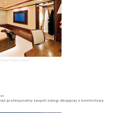
 Noble House Yacht
ci.
ież profesjonalny zespół załogi dbającej o komfortowy