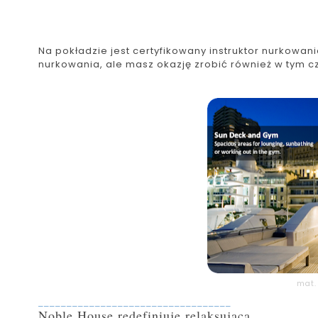
Na pokładzie jest certyfikowany instruktor nurkowan
nurkowania, ale masz okazję zrobić również w tym cz
mat.
__________________________________
Noble House redefiniuje relaksującą