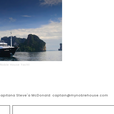
Noble House Yacht
 kapitana Steve'a McDonald: captain@mynoblehouse.com