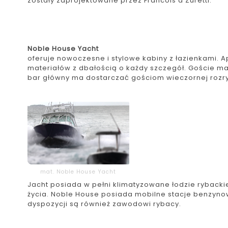
zostały zaprojektowane przez Francois'a Zuretti.
Noble House Yacht
oferuje nowoczesne i stylowe kabiny z łazienkami.
materiałów z dbałością o każdy szczegół. Goście mają
bar główny ma dostarczać gościom wieczornej rozry
mat. Noble House Yacht
Jacht posiada w pełni klimatyzowane łodzie rybacki
życia. Noble House posiada mobilne stacje benzynow
dyspozycji są również zawodowi rybacy.