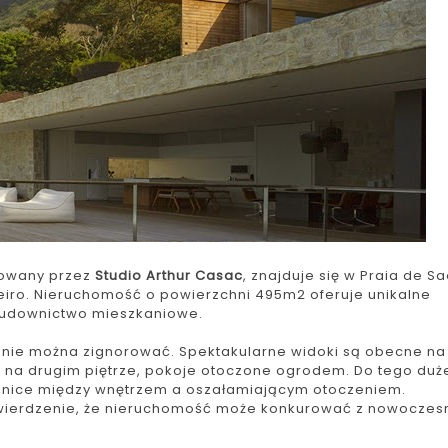
towany przez
Studio Arthur Casac
, znajduje się w Praia de S
eiro. Nieruchomość o powierzchni 495m2 oferuje unikalne
z budownictwo mieszkaniowe.
o nie można zignorować. Spektakularne widoki są obecne na
 na drugim piętrze, pokoje otoczone ogrodem. Do tego duż
granice między wnętrzem a oszałamiającym otoczeniem.
stwierdzenie, że nieruchomość może konkurować z nowoczes